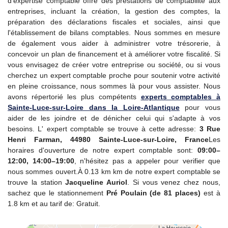
d'expertise comptable offre des prestations de comptabilité aux
entreprises, incluant la création, la gestion des comptes, la
préparation des déclarations fiscales et sociales, ainsi que
l'établissement de bilans comptables. Nous sommes en mesure
de également vous aider à administrer votre trésorerie, à
concevoir un plan de financement et à améliorer votre fiscalité. Si
vous envisagez de créer votre entreprise ou société, ou si vous
cherchez un expert comptable proche pour soutenir votre activité
en pleine croissance, nous sommes là pour vous assister. Nous
avons répertorié les plus compétents
experts comptables à
Sainte-Luce-sur-Loire dans la Loire-Atlantique
pour vous
aider de les joindre et de dénicher celui qui s'adapte à vos
besoins. L' expert comptable se trouve à cette adresse:
3 Rue
Henri Farman, 44980 Sainte-Luce-sur-Loire, France
Les
horaires d'ouverture de notre expert comptable sont:
09:00–
12:00, 14:00–19:00
, n'hésitez pas a appeler pour verifier que
nous sommes ouvert.À 0.13 km km de notre expert comptable se
trouve la station
Jacqueline Auriol
. Si vous venez chez nous,
sachez que le stationnement
Pré Poulain (de 81 places)
est à
1.8 km et au tarif de: Gratuit.