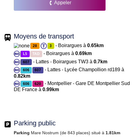
Appeler
Moyens de transport
- Boirargues à
0.65km
28
3
- Boirargues à
0.69km
L5
TAD
- Lattes - Boirargues TW3 à
0.7km
607
- Lattes - Lycée Champollion rd189 à
606
607
0.82km
- Montpellier - Gare DE Montpellier Sud
606
620
DE France à
0.99km
Parking public
Parking
Mare Nostrum (de 843 places) situé à
1.81km