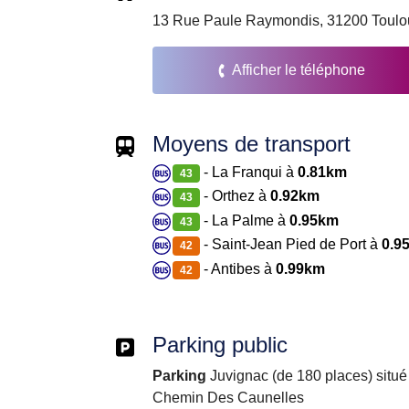
13 Rue Paule Raymondis, 31200 Toulo
Afficher le téléphone
Moyens de transport
- La Franqui à
0.81km
43
- Orthez à
0.92km
43
- La Palme à
0.95km
43
- Saint-Jean Pied de Port à
0.9
42
- Antibes à
0.99km
42
Parking public
Parking
Juvignac (de 180 places) situ
Chemin Des Caunelles