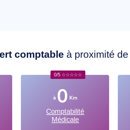
ert comptable
à proximité d
0/5 ☆☆☆☆☆
0
à
Km
Comptabilité
Médicale