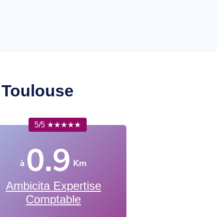
e
Toulouse
5/5 ★★★★★
0.9
à
Km
Ambicita Expertise
Comptable