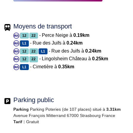
Moyens de transport
- Perce Neige à
0.19km
12
22
- Rue des Juifs à
0.24km
L1
- Rue des Juifs à
0.24km
12
22
L1
- Lingolsheim Château à
0.25km
12
22
- Cimetière à
0.35km
L1
Parking public
Parking
Parking Poteries (de 107 places) situé à
3.31km
Avenue François Mitterrand 67000 Strasbourg France
Tarif :
Gratuit