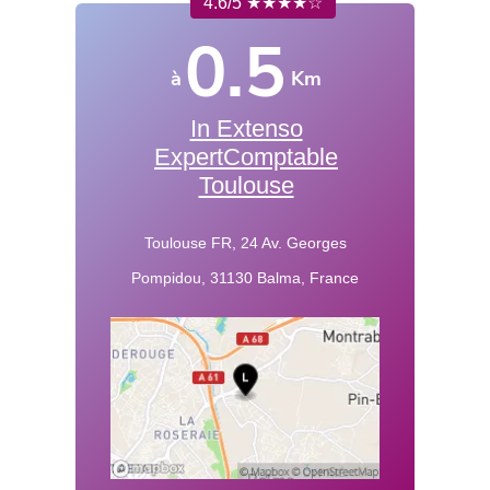
4.6/5 ★★★★☆
0.5
à
Km
In Extenso
ExpertComptable
Toulouse
Toulouse FR, 24 Av. Georges
Pompidou, 31130 Balma, France