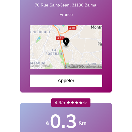
76 Rue Saint-Jean, 31130 Balma,
France
Appeler
4.9/5 ★★★★☆
0.3
à
Km