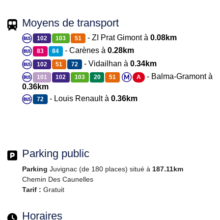
Moyens de transport
- ZI Prat Gimont à
0.08km
102
103
51
- Carènes à
0.28km
83
84
- Vidailhan à
0.34km
102
51
72
- Balma-Gramont à
101
102
103
20
51
A
0.36km
- Louis Renault à
0.36km
72
Parking public
Parking
Juvignac (de 180 places) situé à
187.11km
Chemin Des Caunelles
Tarif :
Gratuit
Horaires