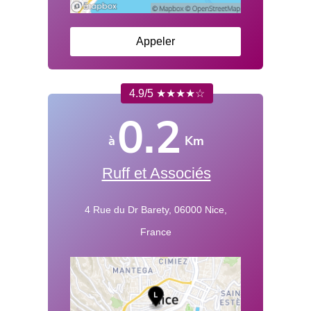
Appeler
4.9/5 ★★★★☆
0.2
à
Km
Ruff et Associés
4 Rue du Dr Barety, 06000 Nice,
France