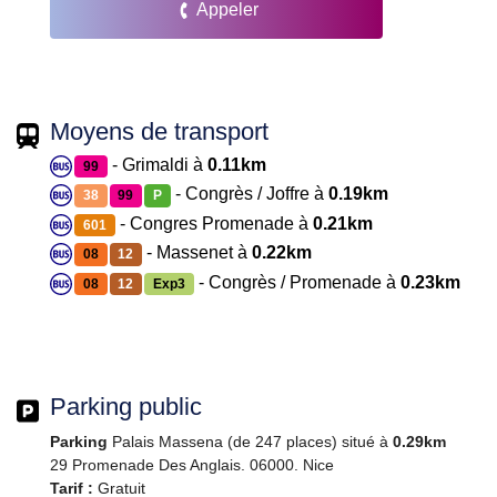
Appeler
Moyens de transport
- Grimaldi à
0.11km
99
- Congrès / Joffre à
0.19km
38
99
P
- Congres Promenade à
0.21km
601
- Massenet à
0.22km
08
12
- Congrès / Promenade à
0.23km
08
12
Exp3
Parking public
Parking
Palais Massena (de 247 places) situé à
0.29km
29 Promenade Des Anglais. 06000. Nice
Tarif :
Gratuit