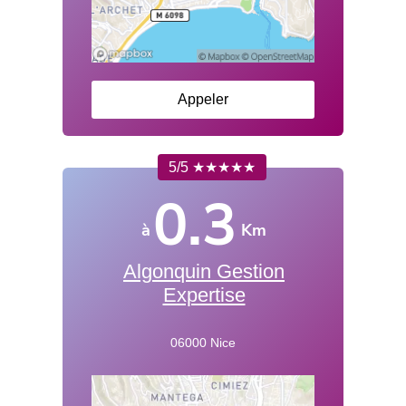
Appeler
5/5 ★★★★★
0.3
à
Km
Algonquin Gestion
Expertise
06000 Nice