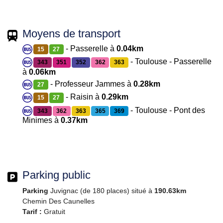
Moyens de transport
- Passerelle à
0.04km
15
27
- Toulouse - Passerelle
343
351
352
362
363
à
0.06km
- Professeur Jammes à
0.28km
27
- Raisin à
0.29km
15
27
- Toulouse - Pont des
343
362
363
365
369
Minimes à
0.37km
Parking public
Parking
Juvignac (de 180 places) situé à
190.63km
Chemin Des Caunelles
Tarif :
Gratuit