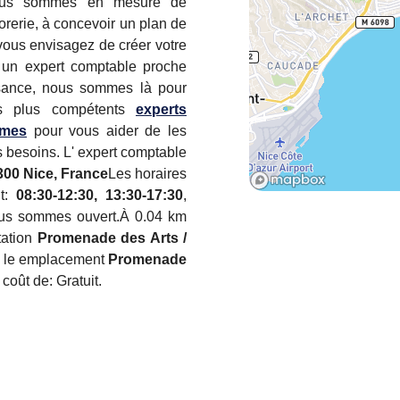
 Nous sommes en mesure de
orerie, à concevoir un plan de
 vous envisagez de créer votre
z un expert comptable proche
issance, nous sommes là pour
es plus compétents
experts
imes
pour vous aider de les
s besoins. L' expert comptable
6300 Nice, France
Les horaires
nt:
08:30-12:30, 13:30-17:30
,
nous sommes ouvert.À 0.04 km
tation
Promenade des Arts /
e le emplacement
Promenade
coût de: Gratuit.