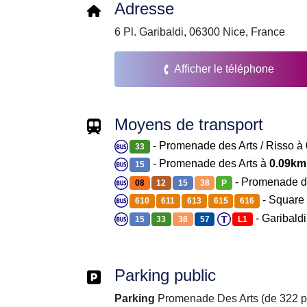
Adresse
6 Pl. Garibaldi, 06300 Nice, France
Afficher le téléphone
Moyens de transport
- Promenade des Arts / Risso à
33
- Promenade des Arts à
0.09km
15
- Promenade d
08
12
15
38
P
- Square
610
611
613
615
616
- Garibald
15
33
38
57
L1
Parking public
Parking
Promenade Des Arts (de 322 pl