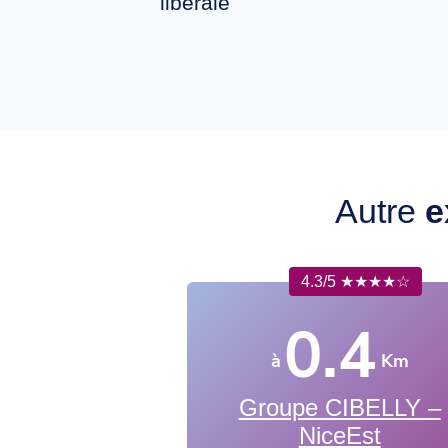
libérale
Autre
e
4.3/5 ★★★★☆
0.4
à
Km
Groupe CIBELLY –
NiceEst