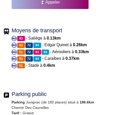
Appeler
Moyens de transport
- Saliège à
0.13km
83
- Edgar Quinet à
0.26km
51
72
84
- Aérostiers à
0.33km
51
72
83
84
- Caraïbes à
0.37km
51
72
84
- Stade à
0.4km
51
Parking public
Parking
Juvignac (de 180 places) situé à
186.6km
Chemin Des Caunelles
Tarif :
Gratuit