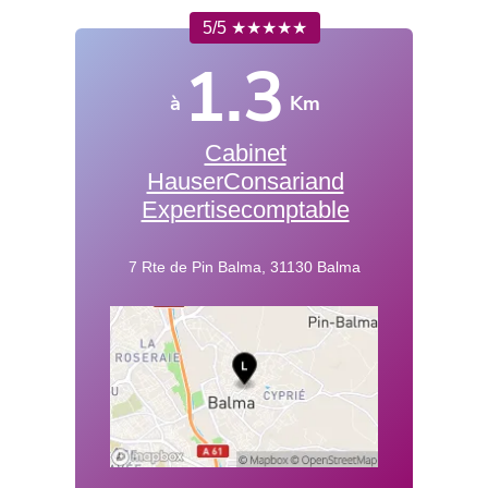
5/5 ★★★★★
1.3
à
Km
Cabinet
HauserConsariand
Expertisecomptable
7 Rte de Pin Balma, 31130 Balma