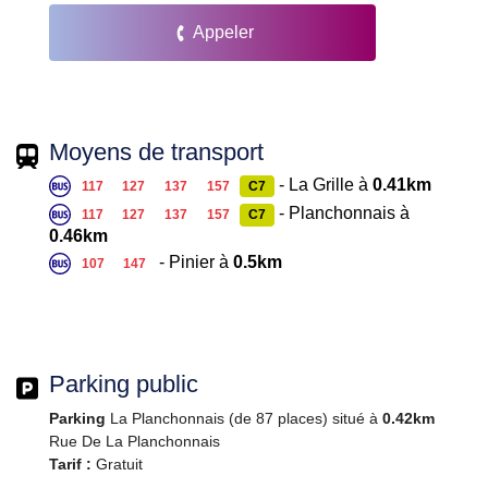
Appeler
Moyens de transport
- La Grille à
0.41km
117
127
137
157
C7
- Planchonnais à
117
127
137
157
C7
0.46km
- Pinier à
0.5km
107
147
Parking public
Parking
La Planchonnais (de 87 places) situé à
0.42km
Rue De La Planchonnais
Tarif :
Gratuit